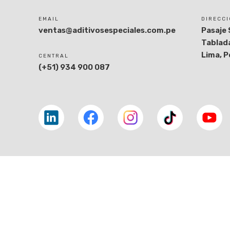
EMAIL
DIRECC
ventas@aditivosespeciales.com.pe
Pasaje 
Tablada
Lima, P
CENTRAL
(+51) 934 900 087
Linkedin
facebook
facebook
tiktok
youtube