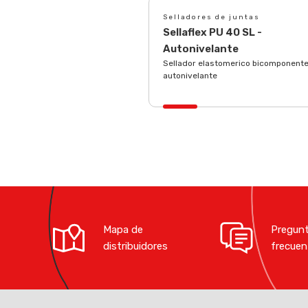
Selladores de juntas
Sellaflex PU 40 SL -
Autonivelante
Sellador elastomerico bicomponent
autonivelante
Mapa de
Pregun
distribuidores
frecuen