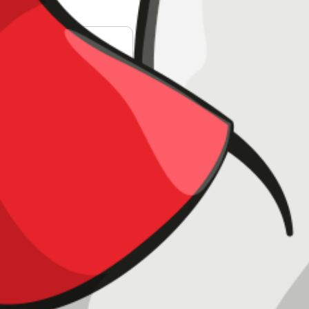
res de juntas
imer Pox
o Imprimador bicomponente
epoxico para adherencia de
 elastomerico y otras
idades.
res de juntas
lex PU 40
 elastomerico de poliuretano
ponente especial para sellar
e construccion