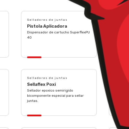
Selladores de juntas
Sellado
Pistola Aplicadora
Per Pr
Dispensador de cartucho SuperflexPU
Product
40
de base 
sellador
especial
Selladores de juntas
Sellado
Sellaflex Poxi
Superf
Sellador epoxico semirigido
Sellador
bicomponente especial para sellar
monocom
juntas.
juntas d