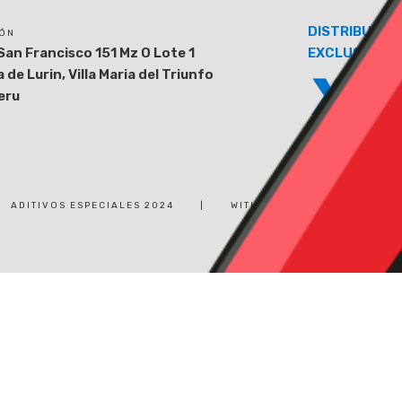
DISTRIBUIDO
IÓN
San Francisco 151 Mz O Lote 1
EXCLUSIVO
 de Lurin, Villa Maria del Triunfo
eru
ADITIVOS ESPECIALES 2024
|
WITH ❤ BY WOOHUSTUDIO