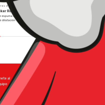
res de juntas
cker Rod
de espuma continua para
e dilatación
ete al
Código de
quipo
Conducta