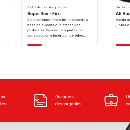
Selladores de juntas
Sellado
Superflex - Fire
AE Ba
Sellador elastomero intumescente a
Varilla 
base de silicona que ofrece una
juntas d
e
proteccion flexible para juntas de
construccion e insercion de tubos.
tas
Recursos
Un
tes
descargables
e