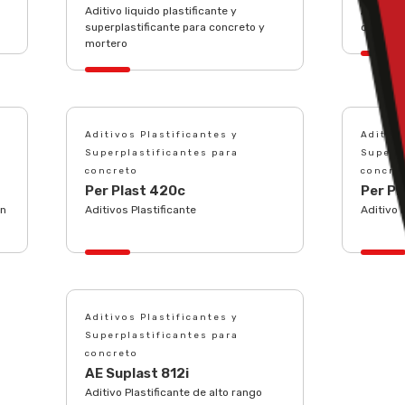
Aditivo liquido plastificante y
Aditivo 
superplastificante para concreto y
concret
mortero
Aditivos Plastificantes y
Aditivo
Superplastificantes para
Superp
concreto
concre
Per Plast 420c
Per Pl
ón
Aditivos Plastificante
Aditivo 
Aditivos Plastificantes y
Superplastificantes para
concreto
AE Suplast 812i
Aditivo Plastificante de alto rango