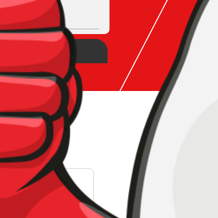
s Plastificantes y
lastificantes para
to
last