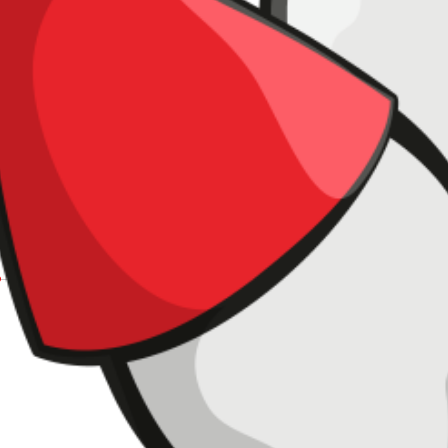
liquido superplastificante para
o y mortero
s Plastificantes y
lastificantes para
to
ast 843c
Plastificante