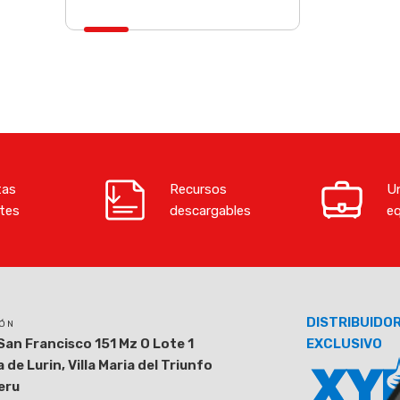
tas
Recursos
Un
tes
descargables
e
DISTRIBUIDO
IÓN
San Francisco 151 Mz O Lote 1
EXCLUSIVO
 de Lurin, Villa Maria del Triunfo
eru