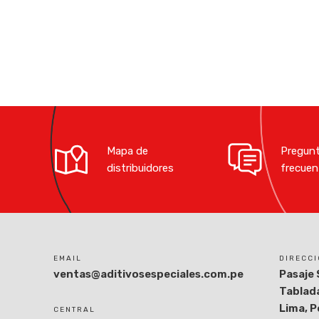
Mapa de
Pregun
distribuidores
frecuen
EMAIL
DIRECC
ventas@aditivosespeciales.com.pe
Pasaje 
Tablada
Lima, P
CENTRAL