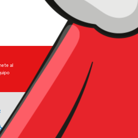
ete al
Código de
quipo
Conducta
R