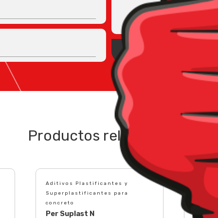
Productos relacionados
Aditivos Plastificantes y
Aditivo
Superplastificantes para
Superp
concreto
concre
Per Suplast N
AE Sup